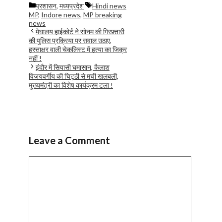
Categories
Tags
प्रशासन
,
मध्यप्रदेश
Hindi news
MP
,
Indore news
,
MP breaking
news
मेघालय हाईकोर्ट ने सोनम की गिरफ़्तारी
की पुलिस प्रक्रिया पर सवाल उठाए,
हस्ताक्षर वाली चेकलिस्ट में हत्या का जिक्र
नहीं !
इंदौर में सियासी घमासान, कैलाश
विजयवर्गीय की चिट्ठी से मची खलबली,
मुख्यमंत्री का विशेष कार्यक्रम टला !
Leave a Comment
Comment