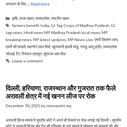
उत्पादन के लिए …
Read more
Categories
कृषि
,
ताजा खबर
,
मध्यप्रदेश
,
राष्ट्रीय खबर
Tags
farmers benefit India
,
GI Tag Crops of Madhya Pradesh
,
GI
tag news
,
Hindi news MP
,
Madhya Pradesh local news
,
MP
breaking news
,
MP latest updates
,
MP News Live
,
एमपी किसान लाभ
,
एमपी की फसलें
,
खरगोन लाल मिर्च
,
खुरासानी इमली मांडू
,
गराडू आलू इंदौर
,
मध्यप्रदेश
जीआई टैग
,
रियावन लहसुन
,
सुंदरजा आम रीवा
Leave a comment
दिल्ली, हरियाणा, राजस्थान और गुजरात तक फैले
अरावली क्षेत्र में नई खनन लीज पर रोक
December 30, 2025
by
newspoint mp
अरावली हिल्स मामले में सुप्रीम कोर्ट ने अपने ही फैसले पर रोक लगाई नई दिल्ली। सुप्रीम
कोर्ट ने अरावली हिल्स और रेंज की परिभाषा से जुड़े मामले में सोमवार को सुनवाई की और