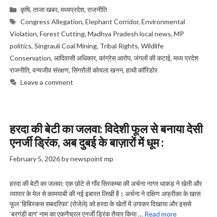
Categories
कृषि
,
ताजा खबर
,
मध्यप्रदेश
,
राजनीति
Tags
Congress Allegation
,
Elephant Corridor
,
Environmental
Violation
,
Forest Cutting
,
Madhya Pradesh local news
,
MP
politics
,
Singrauli Coal Mining
,
Tribal Rights
,
Wildlife
Conservation
,
आदिवासी अधिकार
,
कांग्रेस आरोप
,
जंगलों की कटाई
,
मध्य प्रदेश
राजनीति
,
वन्यजीव संरक्षण
,
सिंगरौली कोयला खनन
,
हाथी कॉरिडोर
Leave a comment
हरदा की बेटी का जलवा: विदेशी फूल से बनाया देसी
एनर्जी ड्रिंक, अब दुबई के बाज़ारों में धूम :
February 5, 2026
by
newspoint mp
हरदा की बेटी का जलवा: एक छोटे से गाँव सिरकम्बा की अर्चना नागर धाकड़ ने खेती और
व्यापार के मेल से कामयाबी की नई इबारत लिखी है। अर्चना ने दक्षिण अफ्रीका के खास
फूल ‘हिबिस्कस सबदरिफा’ (रोजेले) को हरदा के खेतों में उगाकर दिखाया और इससे
‘बरगंडी बाग’ नाम का एकनैचुरल एनर्जी ड्रिंक तैयार किया …
Read more