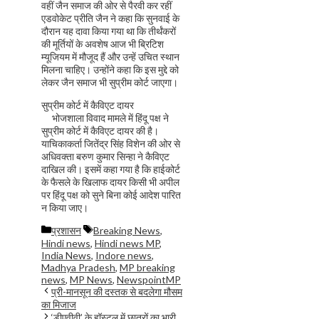
वहीं जैन समाज की ओर से पैरवी कर रहीं
एडवोकेट प्रीति जैन ने कहा कि सुनवाई के
दौरान यह दावा किया गया था कि तीर्थंकरों
की मूर्तियों के अवशेष आज भी ब्रिटिश
म्यूजियम में मौजूद हैं और उन्हें उचित स्थान
मिलना चाहिए। उन्होंने कहा कि इस मुद्दे को
लेकर जैन समाज भी सुप्रीम कोर्ट जाएगा।
सुप्रीम कोर्ट में कैविएट दायर
भोजशाला विवाद मामले में हिंदू पक्ष ने
सुप्रीम कोर्ट में कैविएट दायर की है।
याचिकाकर्ता जितेंद्र सिंह विशेन की ओर से
अधिवक्ता बरुण कुमार सिन्हा ने कैविएट
दाखिल की। इसमें कहा गया है कि हाईकोर्ट
के फैसले के खिलाफ दायर किसी भी अपील
पर हिंदू पक्ष को सुने बिना कोई आदेश पारित
न किया जाए।
Categories
Tags
प्रशासन
Breaking News
,
Hindi news
,
Hindi news MP
,
India News
,
Indore news
,
Madhya Pradesh
,
MP breaking
news
,
MP News
,
NewspointMP
प्री-मानसून की दस्तक से बदलेगा मौसम
का मिजाज
‘डीएवीवी’ के हॉस्टल में छात्रों का भारी