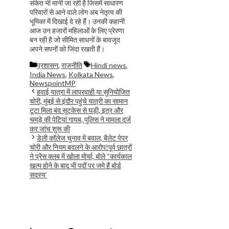
संकेत भी मानी जा रही है जिसमें साधारण
परिवारों से आने वाले लोग अब नेतृत्व की
भूमिका में दिखाई दे रहे हैं। उनकी कहानी
आज उन हजारों महिलाओं के लिए प्रेरणा
बन रही है जो सीमित साधनों के बावजूद
अपने सपनों को जिंदा रखती हैं।
Categories
Tags
प्रशासन
,
राजनीति
Hindi news
,
India News
,
Kolkata News
,
NewspointMP
हवाई यात्रा में लापरवाही या सुनियोजित
चोरी, मुंबई से इंदौर पहुंचे यात्री का सामान
टूटा मिला बंद सूटकेस से घड़ी, इत्र और
चमड़े की पेटियां गायब, पुलिस ने मामला दर्ज
कर जांच शुरू की
डेली कॉलेज चुनाव में बवाल, बैलेट पेपर
चोरी और नियम बदलने के आरोप!पूर्व छात्रों
ने प्रेस क्लब में खोला मोर्चा, बोले “कार्यकाल
खत्म होने के बाद भी पदों पर जमे हैं बोर्ड
सदस्य’