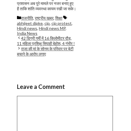
प्रशासन अब पूरे मामले पर नजर बनाए हुए
है ताकि शांति व्यवस्था कायम रखी जा सके।
Categories
Tags
राजनीति
,
राष्ट्रीय खबर
,
शिक्षा
abhijeet dipke
,
cjp
,
cjp protest
,
Hindi news
,
Hindi news MP
,
India News
42 डिग्री गर्मी में 16 किलोमीटर दौड़,
11 महिला प्रशिक्षु सिपाही बेहोश, 4 गंभीर !
राजा की मां के सोनम के परिवार पर बेटी
बचाने के आरोप लगाए
Leave a Comment
Comment