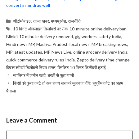
convert in hindi as well
Categories
ऑटोमोबाइल
,
ताजा खबर
,
मध्यप्रदेश
,
राजनीति
Tags
10 मिनट ऑनलाइन डिलीवरी पर रोक
,
10-minute online delivery ban
,
Blinkit 10 minute delivery removed
,
gig workers safety India
,
Hindi news MP
,
Madhya Pradesh local news
,
MP breaking news
,
MP latest updates
,
MP News Live
,
online grocery delivery India
,
quick commerce delivery rules India
,
Zepto delivery time change
,
क्विक कॉमर्स डिलीवरी नियम भारत
,
ब्लिंकिट 10 मिनट डिलीवरी हटाई
ग्वालियर में ज़मीन फटी, धरती से फूटा पानी
किसी को कुत्ता काटे तो अब राज्य सरकारें मुआवजा देंगी, सुप्रीम कोर्ट का अहम
फैसला
Leave a Comment
Comment