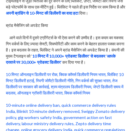
टाइमलाइन से जुड़ी चिंताओं को दूर करने के लिए ब्लिंकिट, ज़ेप्टो, जोमैटो और स्विगी जैसे
बड़े प्लेटफॉर्म के साथ एक मीटिंग हुई। ब्लिंकिट ने पहले ही इस निर्देश पर काम किया है और
अपनी ब्रांडिंग से 10-मिनट की डिलीवरी का वादा हटा
दिया।
ब्रांड मैसेजिंग को अपडेट किया
आने वाले दिनों में दूसरे एग्रीगेटर्स के भी ऐसा करने की उम्मीद है। इस कदम का मकसद
गिग वर्कर्स के लिए ज़्यादा सेफ्टी, सिक्योरिटी और काम करने के बेहतर हालात पक्का करना
है। इस बदलाव के तहत, ब्लिंकिट ने अपने ब्रांड मैसेजिंग को अपडेट किया है। कंपनी की
मुख्य टैगलाइन को ‘
10 मिनट में 10,000+ प्रोडक्ट डिलीवर’ से बदलकर ‘आपके
दरवाजे पर 30,000+ प्रोडक्ट डिलीवर’
कर दिया गया है।
10 मिनट ऑनलाइन डिलीवरी पर रोक, क्विक कॉमर्स डिलीवरी नियम भारत, ब्लिंकिट 10
मिनट डिलीवरी हटाई, स्विगी जोमैटो डिलीवरी नीति, गिग वर्कर्स की सुरक्षा भारत, तेज
डिलीवरी पर सरकार की कार्रवाई, श्रम मंत्रालय डिलीवरी नियम, जेप्टो डिलीवरी समय में
बदलाव, ऑनलाइन ग्रॉसरी डिलीवरी भारत, क्विक कॉमर्स नियम
10-minute online delivery ban, quick commerce delivery rules
India, Blinkit 10 minute delivery removed, Swiggy Zomato delivery
policy, gig workers safety India, government action on fast
delivery, labour ministry delivery rules, Zepto delivery time
change, online grocery delivery India, quick commerce regulations