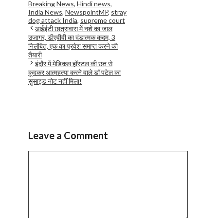
Breaking News
,
Hindi news
,
India News
,
NewspointMP
,
stray
dog attack India
,
supreme court
आईईटी छात्रावास में नशे का जाल
उजागर, डीएवीवी का दंडात्मक कदम, 3
निलंबित, एक का प्रवेश समाप्त करने की
तैयारी
इंदौर में मेडिकल हॉस्टल की छत से
कूदकर आत्महत्या करने वाले डॉ पटेल का
सुसाइड नोट नहीं मिला!
Leave a Comment
Comment