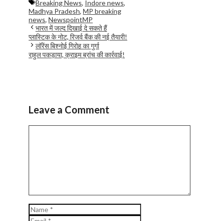
Tags
Breaking News
,
Indore news
,
Madhya Pradesh
,
MP breaking
news
,
NewspointMP
भारत में जल्द दिखाई दे सकते हैं
प्लास्टिक के नोट, रिजर्व बैंक की नई तैयारी!
लॉरेंस बिश्नोई गिरोह का गुर्गा
राहुल पकड़ाया, क्राइम ब्रांच की कार्रवाई!
Leave a Comment
Comment
Name
Email