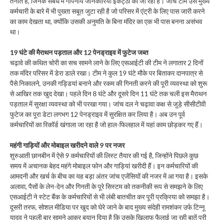
तैनात हैं, जिनके संबंध में गोपनीय जानकारियां इकट्ठा की जा रही हैं। जांच टीम उस मुख्य
कर्मचारी के बारे में भी पुख्ता सबूत जुटा रही है जो परिसर में एंट्री के लिए पास जारी करने
का काम देखता था, क्योंकि उसकी अनुमति के बिना मंदिर का एक भी पास बनना असंभव
था।
19 घंटे की मैराथन पड़ताल और 12 पेनड्राइव में फुटेज जब्त
चढ़ावे की कथित चोरी का सच सामने लाने के लिए एसआईटी की टीम ने लगातार 2 दिनों
तक मंदिर परिसर में डेरा डाले रखा। टीम ने कुल 19 घंटे मौके पर बिताकर दानपात्र से
पैसे निकालने, उनकी गड्डियां बनाने और रकम की गिनती करने की पूरी व्यवस्था को शुरू
से आखिर तक खुद देखा। पहले दिन 8 घंटे और दूसरे दिन 11 घंटे तक चली इस मैराथन
पड़ताल में सुरक्षा व्यवस्था को भी परखा गया। जांच दल ने चढ़ावा कक्ष से जुड़े सीसीटीवी
फुटेज का पूरा डेटा लगभग 12 पेनड्राइव में सुरक्षित कर लिया है। अब उन पूर्व
कर्मचारियों का रिकॉर्ड खंगाला जा रहा है जो हाल-फिलहाल में यहां काम छोड़कर गए हैं।
महंगी गाड़ियों और मोबाइल खरीदने वाले 9 पर नजर
शुरुआती छानबीन में ऐसे 9 कर्मचारियों की लिस्ट तैयार की गई है, जिन्होंने पिछले कुछ
समय में अचानक बेहद महंगे मोबाइल फोन और गाड़ियां खरीदी हैं। इन कर्मचारियों की
आमदनी और खर्च के बीच का यह बड़ा अंतर जांच एजेंसियों की नजर में आ गया है। इसके
अलावा, पैसों के लेन-देन और गिनती के पूरे सिस्टम को तकनीकी रूप से समझने के लिए
एसआईटी ने स्टेट बैंक के कर्मचारियों से भी लंबी बातचीत कर पूरी प्रक्रिया को समझा है।
दूसरी तरफ, सोशल मीडिया पर खुद को घेरे जाने के बाद मुख्य संदेही रामशंकर उर्फ टिन्नू
यादव ने पहली बार सामने आकर बयान दिया है कि उसके खिलाफ फैलाई जा रही बातें पूरी