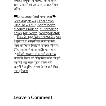
अनोखा अनुभव भी मिलेगा, जहां वे अपने
खास अवसरों को एक अलग अंदाज में मना
सकेंगे।
Categories
Tags
Uncategorized
,
मध्यप्रदेश
Breaking News
,
Hindi news
,
Hindi news MP
,
Indore news
,
Madhya Pradesh
,
MP breaking
news
,
MP News
,
NewspointMP
तिरुपति लड्डू विवाद : आस्था के प्रसाद
में गुणवत्ता से समझौते का बड़ा खुलासा!
जांच आयोग की रिपोर्ट ने उजागर की चूक,
70 लाख किलो घी की खरीद पर सवाल!
पर्दे की ‘सरकार’ से असली सत्ता तक,
थलापति विजय की ऐतिहासिक जीत की पूरी
कहानी! आठ साल पुरानी फिल्म बनी
राजनीतिक दृष्टि, जनता के भरोसे ने लिखा
नया इतिहास
Leave a Comment