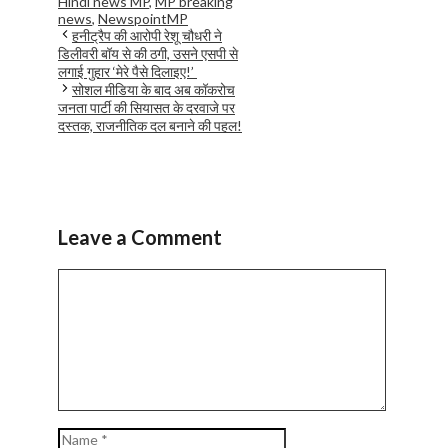
Hindi news MP
,
MP breaking
news
,
NewspointMP
हनीट्रैप की आरोपी रेशू चौधरी ने
डिलीवरी बॉय से की ठगी, उसने एसपी से
लगाई गुहार ‘मेरे पैसे दिलाइए!’
सोशल मीडिया के बाद अब कॉकरोच
जनता पार्टी की सियासत के दरवाजे पर
दस्तक, राजनीतिक दल बनाने की पहल!
Leave a Comment
Comment
Name