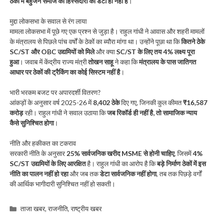
ठेकों में बहुजन समाज की हिस्सेदारी का डेटा ही नहीं है
।
मुद्दा लोकसभा के सवाल से रंग लाया
मामला लोकसभा में पूछे गए एक प्रश्न से जुड़ा है। राहुल गांधी ने आवास और शहरी मामलों
के मंत्रालय से पिछले पांच वर्षों के ठेकों का ब्यौरा मांगा था। उन्होंने पूछा था कि
कितने ठेके
SC/ST और OBC उद्यमियों को मिले
और क्या
SC/ST के लिए तय 4% लक्ष्य पूरा
हुआ
। जवाब में केंद्रीय राज्य मंत्री
तोखन साहू
ने कहा कि
मंत्रालय के पास जातिगत
आधार पर ठेकों की ट्रैकिंग का कोई सिस्टम नहीं है
।
भारी भरकम बजट पर अपारदर्शी वितरण?
आंकड़ों के अनुसार वर्ष 2025-26 में
8,402 ठेके
दिए गए, जिनकी कुल कीमत
₹16,587
करोड़
रही। राहुल गांधी ने सवाल उठाया कि
जब रिकॉर्ड ही नहीं है, तो सामाजिक न्याय
कैसे सुनिश्चित होगा
।
नीति और हकीकत का टकराव
सरकारी नीति के अनुसार
25% सार्वजनिक खरीद MSME से होनी चाहिए
, जिसमें
4%
SC/ST उद्यमियों के लिए आरक्षित
है। राहुल गांधी का आरोप है कि
बड़े निर्माण ठेकों में इस
नीति का पालन नहीं हो रहा
और जब तक
डेटा सार्वजनिक नहीं होगा
, तब तक पिछड़े वर्गों
की आर्थिक भागीदारी सुनिश्चित नहीं हो सकती।
Categories
ताजा खबर
,
राजनीति
,
राष्ट्रीय खबर