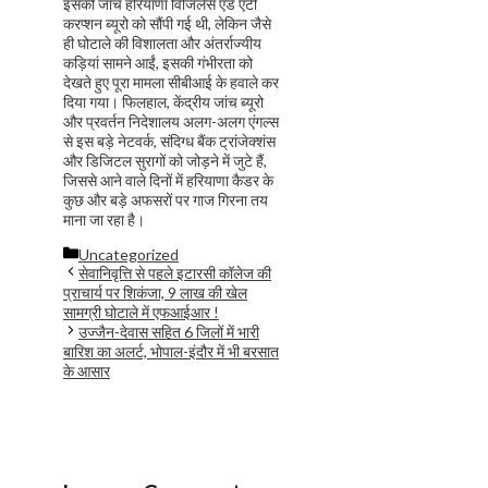
इसकी जांच हरियाणा विजिलेंस एंड एंटी
करप्शन ब्यूरो को सौंपी गई थी, लेकिन जैसे
ही घोटाले की विशालता और अंतर्राज्यीय
कड़ियां सामने आईं, इसकी गंभीरता को
देखते हुए पूरा मामला सीबीआई के हवाले कर
दिया गया। फिलहाल, केंद्रीय जांच ब्यूरो
और प्रवर्तन निदेशालय अलग-अलग एंगल्स
से इस बड़े नेटवर्क, संदिग्ध बैंक ट्रांजेक्शंस
और डिजिटल सुरागों को जोड़ने में जुटे हैं,
जिससे आने वाले दिनों में हरियाणा कैडर के
कुछ और बड़े अफसरों पर गाज गिरना तय
माना जा रहा है।
Categories
Uncategorized
सेवानिवृत्ति से पहले इटारसी कॉलेज की
प्राचार्य पर शिकंजा, 9 लाख की खेल
सामग्री घोटाले में एफआईआर !
उज्जैन-देवास सहित 6 जिलों में भारी
बारिश का अलर्ट, भोपाल-इंदौर में भी बरसात
के आसार