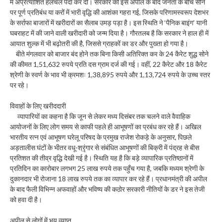
में अप्रत्याशित हलचल पैदा कर दी। सरकार की इस अपील के बाद जनता के बीच सोने
पर पूर्ण प्रतिबंध या करों में भारी वृद्धि की आशंका गहरा गई, जिसके परिणामस्वरूप देशभर
के सर्राफा बाजारों में खरीदारों का सैलाब उमड़ पड़ा है। इस स्थिति ने ‘पैनिक बाइंग’ यानी
घबराहट में की जाने वाली खरीदारी को जन्म दिया है। गौरतलब है कि सरकार ने हाल ही में
आयात शुल्क में भी बढ़ोतरी की है, जिससे ग्राहकों का डर और पुख्ता हो गया है।
बीते मंगलवार को बाजार बंद होने तक बिना किसी अतिरिक्त कर के 24 कैरेट शुद्ध सोने
की कीमत 1,51,632 रुपये प्रति दस ग्राम दर्ज की गई। वहीं, 22 कैरेट और 18 कैरेट
श्रेणी के स्वर्ण के भाव भी क्रमशः 1,38,895 रुपये और 1,13,724 रुपये के उच्च स्तर
पर रहे।
विवाहों के लिए खरीददारी
व्यापारियों का कहना है कि जून से लेकर मध्य दिसंबर तक चलने वाले वैवाहिक
आयोजनों के लिए लोग समय से काफी पहले ही आभूषणों का प्रबंध कर रहे हैं। अखिल
भारतीय रत्न एवं आभूषण घरेलू परिषद के प्रमुख राजेश रोकड़े के अनुसार, पिछले
अड़तालीस घंटों के भीतर वधू-श्रृंगार से संबंधित आभूषणों की बिक्री में पंद्रह से बीस
प्रतिशत की तीव्र वृद्धि देखी गई है। स्थिति यह है कि बड़े व्यापारिक प्रतिष्ठानों में
प्रतिदिन का कारोबार लगभग 25 लाख रुपये तक पहुँच गया है, जबकि मध्यम श्रेणी के
दुकानदार भी रोजाना 18 लाख रुपये तक का व्यापार कर रहे हैं। प्रधानमंत्री की अपील
के बाद फैली विभिन्न अफवाहों और भविष्य की कठोर सरकारी नीतियों के डर ने इस तेजी
को हवा दी है।
अपील से लोगों में भय व्याप्त