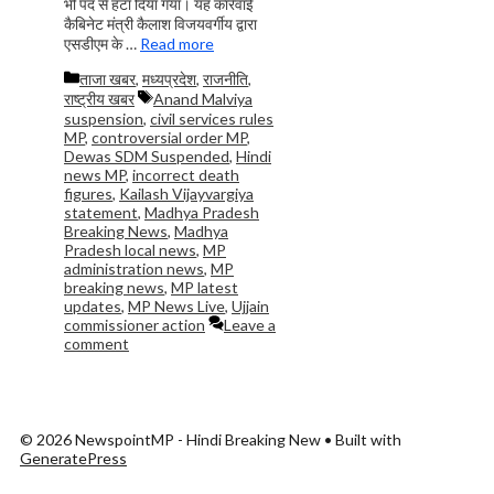
भी पद से हटा दिया गया। यह कार्रवाई
कैबिनेट मंत्री कैलाश विजयवर्गीय द्वारा
एसडीएम के …
Read more
Categories
ताजा खबर
,
मध्यप्रदेश
,
राजनीति
,
Tags
राष्ट्रीय खबर
Anand Malviya
suspension
,
civil services rules
MP
,
controversial order MP
,
Dewas SDM Suspended
,
Hindi
news MP
,
incorrect death
figures
,
Kailash Vijayvargiya
statement
,
Madhya Pradesh
Breaking News
,
Madhya
Pradesh local news
,
MP
administration news
,
MP
breaking news
,
MP latest
updates
,
MP News Live
,
Ujjain
commissioner action
Leave a
comment
© 2026 NewspointMP - Hindi Breaking New
• Built with
GeneratePress