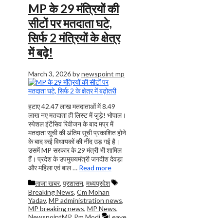
MP के 29 मंत्रियों की
सीटों पर मतदाता घटे,
सिर्फ 2 मंत्रियों के क्षेत्र
में बढ़े!
March 3, 2026
by
newspoint mp
हटाए 42.47 लाख मतदाताओं में 8.49
लाख नए मतदाता ही लिस्ट में जुड़े! भोपाल।
स्पेशल इंटेंसिव रिवीजन के बाद मप्र में
मतदाता सूची की अंतिम सूची प्रकाशित होने
के बाद कई विधायकों की नींद उड़ गई है।
उसमें MP सरकार के 29 मंत्री भी शामिल
हैं। प्रदेश के उपमुख्यमंत्री जगदीश देवड़ा
और महिला एवं बाल …
Read more
Categories
Tags
ताजा खबर
,
प्रशासन
,
मध्यप्रदेश
Breaking News
,
Cm Mohan
Yadav
,
MP administration news
,
MP breaking news
,
MP News
,
NewspointMP
,
Pm Modi
Leave