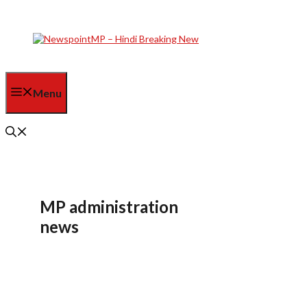
Skip
to
content
Menu
MP administration
news