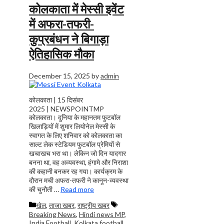
कोलकाता में मेस्सी इवेंट
में अफरा-तफरी-
कुप्रबंधन ने बिगाड़ा
ऐतिहासिक मौका
December 15, 2025
by
admin
कोलकाता | 15 दिसंबर
2025 | NEWSPOINTMP
कोलकाता। दुनिया के महानतम फुटबॉल
खिलाड़ियों में शुमार लियोनेल मेस्सी के
स्वागत के लिए शनिवार को कोलकाता का
साल्ट लेक स्टेडियम फुटबॉल प्रेमियों से
खचाखच भरा था। लेकिन जो दिन यादगार
बनना था, वह अव्यवस्था, हंगामे और निराशा
की कहानी बनकर रह गया। कार्यक्रम के
दौरान मची अफरा-तफरी ने कानून-व्यवस्था
की चुनौती …
Read more
Categories
Tags
खेल
,
ताजा खबर
,
राष्ट्रीय खबर
Breaking News
,
Hindi news MP
,
India Football
,
Kolkata football