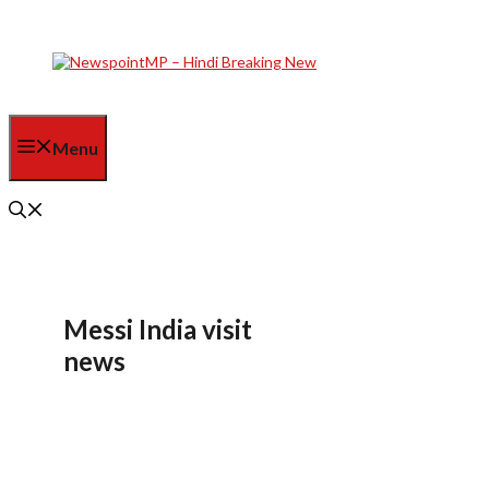
Skip
to
content
Menu
Messi India visit
news