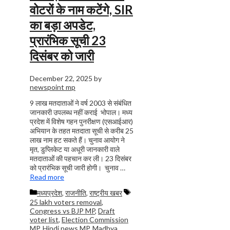
वोटरों के नाम कटेंगे, SIR
का बड़ा अपडेट,
प्रारंभिक सूची 23
दिसंबर को जारी
December 22, 2025
by
newspoint mp
9 लाख मतदाताओं ने वर्ष 2003 से संबंधित
जानकारी उपलब्ध नहीं कराई भोपाल। मध्य
प्रदेश में विशेष गहन पुनरीक्षण (एसआईआर)
अभियान के तहत मतदाता सूची से करीब 25
लाख नाम हट सकते हैं। चुनाव आयोग ने
मृत, डुप्लिकेट या अधूरी जानकारी वाले
मतदाताओं की पहचान कर ली। 23 दिसंबर
को प्रारंभिक सूची जारी होगी। चुनाव …
Read more
Categories
Tags
मध्यप्रदेश
,
राजनीति
,
राष्ट्रीय खबर
25 lakh voters removal
,
Congress vs BJP MP
,
Draft
voter list
,
Election Commission
MP
,
Hindi news MP
,
Madhya