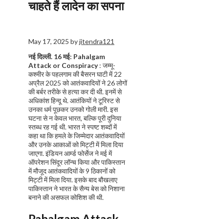
चाहते हैं लादेन का सपना
May 17, 2025
by
jitendra121
नई दिल्‍ली.
16 मई:
Pahalgam
Attack or Conspiracy
: जम्‍मू-
कश्‍मीर के पहलगाम की बैसरन घाटी में 22
अप्रैल 2025 को आतंकवादियों ने 26 लोगों
की बर्बर तरीके से हत्‍या कर दी थी. इनमें से
अधिकांश हिन्‍दू थे. आतंकियों ने टूरिस्‍ट से
उनका धर्म पूछकर उनको गोली मारी. इस
घटना से न केवल भारत, बल्कि पूरी दुनिया
स्‍तब्‍ध रह गई थी. भारत ने स्‍पष्‍ट शब्‍दों में
कहा था कि हमले के जिम्‍मेदार आतंकवादियों
और उनके आकाओं को मिट्टी में मिला दिया
जाएगा. इंडियन आर्म्‍ड फोर्सेज ने मई में
ऑपरेशन सिंदूर लॉन्‍च किया और पाकिस्‍तान
में मौजूद आतंकवादियों के 9 ठिकानों को
मिट्टी में मिला दिया. इसके बाद बौखलाए
पाकिस्‍तान ने भारत के सैन्‍य बेस को निशाना
बनाने की असफल कोशिश की थी.
Pahalgam Attack