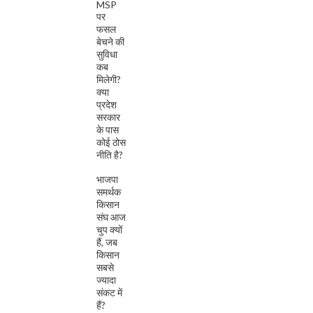
MSP
पर
फसल
बेचने की
सुविधा
कब
मिलेगी?
क्या
प्रदेश
सरकार
के पास
कोई ठोस
नीति है?
भाजपा
समर्थक
किसान
संघ आज
चुप क्यों
हैं, जब
किसान
सबसे
ज्यादा
संकट में
हैं?