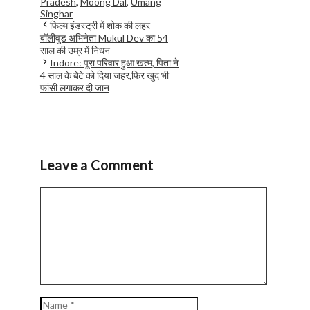
Pradesh
,
Moong Dal
,
Umang
Singhar
फिल्म इंडस्ट्री में शोक की लहर-
बॉलीवुड अभिनेता Mukul Dev का 54
साल की उम्र में निधन
Indore: पूरा परिवार हुआ खत्म, पिता ने
4 साल के बेटे को दिया जहर,फिर खुद भी
फांसी लगाकर दी जान
Leave a Comment
Comment
Name