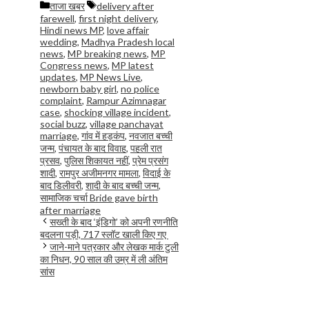
Categories
Tags
ताजा खबर
delivery after
farewell
,
first night delivery
,
Hindi news MP
,
love affair
wedding
,
Madhya Pradesh local
news
,
MP breaking news
,
MP
Congress news
,
MP latest
updates
,
MP News Live
,
newborn baby girl
,
no police
complaint
,
Rampur Azimnagar
case
,
shocking village incident
,
social buzz
,
village panchayat
marriage
,
गांव में हड़कंप
,
नवजात बच्ची
जन्म
,
पंचायत के बाद विवाह
,
पहली रात
प्रसव
,
पुलिस शिकायत नहीं
,
प्रेम प्रसंग
शादी
,
रामपुर अजीमनगर मामला
,
विदाई के
बाद डिलीवरी
,
शादी के बाद बच्ची जन्म
,
सामाजिक चर्चा Bride gave birth
after marriage
सख्ती के बाद ‘इंडिगो’ को अपनी रणनीति
बदलना पड़ी, 717 स्लॉट खाली किए गए
जाने-माने पत्रकार और लेखक मार्क टुली
का निधन, 90 साल की उम्र में ली अंतिम
सांस