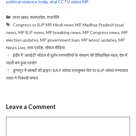
political violence India, viral CCTV video MP
Categories
ताजा खबर
,
मध्यप्रदेश
,
राजनीति
Tags
Congress vs BJP MP
,
Hindi news MP
,
Madhya Pradesh local
news
,
MP BJP news
,
MP breaking news
,
MP Congress news
,
MP
election updates
,
MP government loan
,
MP latest updates
,
MP
News Live
,
मध्य प्रदेश
,
सोशल मीडिया
इंदौर में ‘आरईटी’ मॉडल से दुर्लभ वनस्पतियों के संरक्षण की ऐतिहासिक पहल, देश में
पहली बार हुआ प्रयोग
डूंगरपुर में सांसदों की झड़प! BAP सांसद राजकुमार रोत पर BJP सांसद मन्नालाल
रावत ने निकाली चप्पल
Leave a Comment
Comment