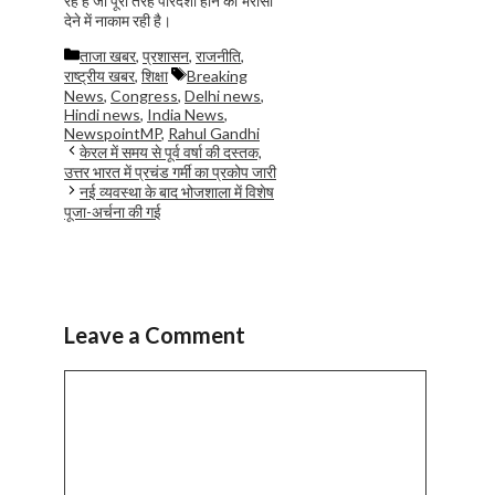
रहे हैं जो पूरी तरह पारदर्शी होने का भरोसा
देने में नाकाम रही है।
Categories
ताजा खबर
,
प्रशासन
,
राजनीति
,
Tags
राष्ट्रीय खबर
,
शिक्षा
Breaking
News
,
Congress
,
Delhi news
,
Hindi news
,
India News
,
NewspointMP
,
Rahul Gandhi
केरल में समय से पूर्व वर्षा की दस्तक,
उत्तर भारत में प्रचंड गर्मी का प्रकोप जारी
नई व्यवस्था के बाद भोजशाला में विशेष
पूजा-अर्चना की गई
Leave a Comment
Comment