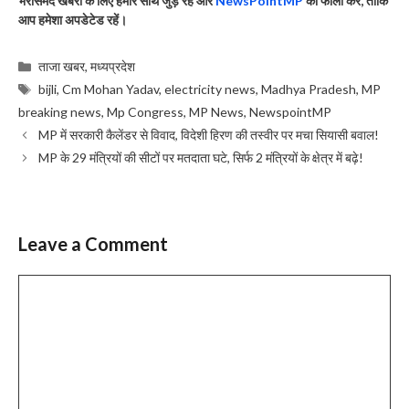
भरोसेमंद खबरों के लिए हमारे साथ जुड़े रहें और
NewsPointMP
को फॉलो करें
, ताकि
आप हमेशा अपडेटेड रहें।
Categories
ताजा खबर
,
मध्यप्रदेश
Tags
bijli
,
Cm Mohan Yadav
,
electricity news
,
Madhya Pradesh
,
MP
breaking news
,
Mp Congress
,
MP News
,
NewspointMP
MP में सरकारी कैलेंडर से विवाद, विदेशी हिरण की तस्वीर पर मचा सियासी बवाल!
MP के 29 मंत्रियों की सीटों पर मतदाता घटे, सिर्फ 2 मंत्रियों के क्षेत्र में बढ़े!
Leave a Comment
Comment