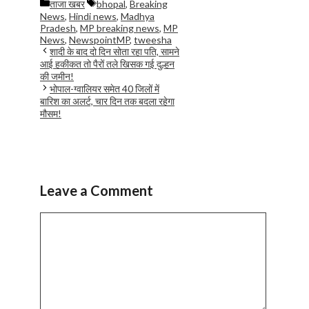
Categories
Tags
ताजा खबर
bhopal
,
Breaking
News
,
Hindi news
,
Madhya
Pradesh
,
MP breaking news
,
MP
News
,
NewspointMP
,
tweesha
शादी के बाद दो दिन सोता रहा पति, सामने
आई हकीकत तो पैरों तले खिसक गई दुल्हन
की जमीन!
भोपाल-ग्वालियर समेत 40 जिलों में
बारिश का अलर्ट, चार दिन तक बदला रहेगा
मौसम!
Leave a Comment
Comment