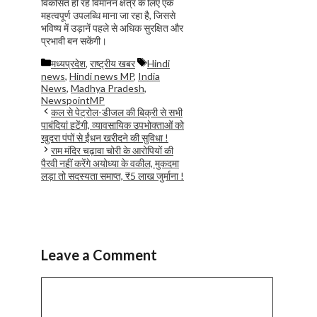
विकसित हो रहे विमानन क्षेत्र के लिए एक
महत्वपूर्ण उपलब्धि माना जा रहा है, जिससे
भविष्य में उड़ानें पहले से अधिक सुरक्षित और
प्रभावी बन सकेंगी।
Categories
Tags
मध्यप्रदेश
,
राष्ट्रीय खबर
Hindi
news
,
Hindi news MP
,
India
News
,
Madhya Pradesh
,
NewspointMP
कल से पेट्रोल-डीजल की बिक्री से सभी
पाबंदियां हटेंगी, व्यावसायिक उपभोक्ताओं को
खुदरा पंपों से ईंधन खरीदने की सुविधा !
राम मंदिर चढ़ावा चोरी के आरोपियों की
पैरवी नहीं करेंगे अयोध्या के वकील, मुकदमा
लड़ा तो सदस्यता समाप्त, ₹5 लाख जुर्माना !
Leave a Comment
Comment