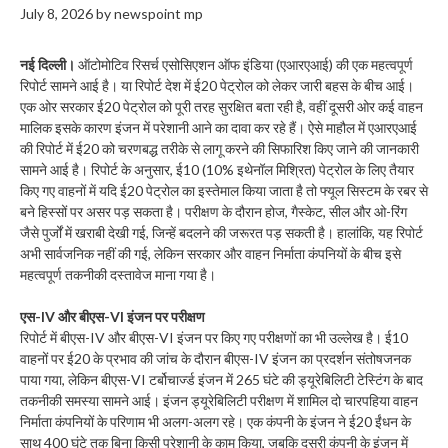
July 8, 2026
by
newspoint mp
नई दिल्ली।
ऑटोमोटिव रिसर्च एसोसिएशन ऑफ इंडिया (एआरएआई) की एक महत्वपूर्ण
रिपोर्ट सामने आई है। या रिपोर्ट देश में ई20 पेट्रोल को लेकर जारी बहस के बीच आई।
एक ओर सरकार ई20 पेट्रोल को पूरी तरह सुरक्षित बता रही है, वहीं दूसरी ओर कई वाहन
मालिक इसके कारण इंजन में परेशानी आने का दावा कर रहे हैं। ऐसे माहौल में एआरएआई
की रिपोर्ट में ई20 को चरणबद्ध तरीके से लागू करने की सिफारिश किए जाने की जानकारी
सामने आई है। रिपोर्ट के अनुसार, ई10 (10% इथेनॉल मिश्रित) पेट्रोल के लिए तैयार
किए गए वाहनों में यदि ई20 पेट्रोल का इस्तेमाल किया जाता है तो फ्यूल सिस्टम के रबर से
बने हिस्सों पर असर पड़ सकता है। परीक्षण के दौरान होज, गैस्केट, सील और ओ-रिंग
जैसे पुर्जों में खराबी देखी गई, जिन्हें बदलने की जरूरत पड़ सकती है। हालांकि, यह रिपोर्ट
अभी सार्वजनिक नहीं की गई, लेकिन सरकार और वाहन निर्माता कंपनियों के बीच इसे
महत्वपूर्ण तकनीकी दस्तावेज माना गया है।
एस-IV और बीएस-VI इंजन पर परीक्षण
रिपोर्ट में बीएस-IV और बीएस-VI इंजन पर किए गए परीक्षणों का भी उल्लेख है। ई10
वाहनों पर ई20 के प्रभाव की जांच के दौरान बीएस-IV इंजन का प्रदर्शन संतोषजनक
पाया गया, लेकिन बीएस-VI टर्बोचार्ज्ड इंजन में 265 घंटे की ड्यूरेबिलिटी टेस्टिंग के बाद
तकनीकी समस्या सामने आई। इंजन ड्यूरेबिलिटी परीक्षण में शामिल दो चारपहिया वाहन
निर्माता कंपनियों के परिणाम भी अलग-अलग रहे। एक कंपनी के इंजन ने ई20 ईंधन के
साथ 400 घंटे तक बिना किसी परेशानी के काम किया, जबकि दूसरी कंपनी के इंजन में