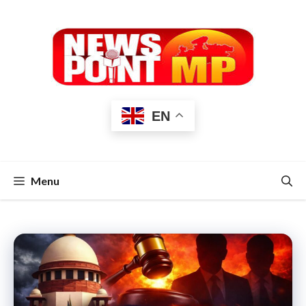
Skip
to
content
EN
Menu