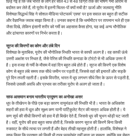
छिड़ गई है कि जब भारत के लोग हर साल 43 से 48 डिग्री तक की भीषण गर्मी आराम से
बर्दाश्त कर लेते हैं, तो यूरोप में इतनी चिल्ल-पों क्यों मची है? ऊर्जा और जलवायु नीति
विशेषज्ञ सिद्धार्थ सिंह ने सोशल मीडिया प्लेटफार्म ‘एक्स’ पर इस सवाल का बहुत ही सटीक
और वैज्ञानिक जवाब साझा किया है। उनका कहना है कि थर्मामीटर पर तापमान भले ही एक
जैसा दिखे, लेकिन इंसानी शरीर को गर्मी का अहसास कैसा होगा, यह कई अन्य भौगोलिक
और ढांचागत कारणों पर निर्भर करता है।
सूरज की किरणों का कोण और लंबे दिन
विशेषज्ञ के मुताबिक, यूरोप की भौगोलिक स्थिति भारत से काफी अलग है। वह काफी ऊंचे
उत्तरी अक्षांश पर स्थित है, जैसे पेरिस की स्थिति कनाडा के टोरंटो से भी अधिक उत्तर में
है। इस वजह से गर्मी के मौसम में वहां दिन बहुत लंबे होते हैं। सूरज की किरणें एक विशेष
कोण से बहुत लंबे समय तक सीधे जमीन पर पड़ती हैं, जिससे वहां की इमारतें और सड़कें
पूरे दिन तपती रहती हैं। इसके विपरीत, भारत में धूप लगभग सीधे सिर के ऊपर से पड़ती है,
जिससे उसकी अवधि और प्रभाव का तरीका यूरोप से अलग हो जाता है।
साफ आसमान बनाम भारतीय प्रदूषण का अनोखा असर
धूप के तीखेपन के पीछे एक बड़ा कारण वायुमंडल की स्थिति भी है। भारत के अधिकांश
शहरों की हवा में धूल और सूक्ष्म कण यानी पार्टिकुलेट मैटर की मात्रा अधिक होती है। ये
कण सूर्य की सीधी किरणों को हवा में ही बिखेर देते हैं, जिससे धूप की चुभन थोड़ी घट जाती
है। वहीं, यूरोप की हवा बहुत साफ होती है, जिसके कारण सूरज की किरणें बिना किसी
रुकावट के सीधे त्वचा पर लगती हैं और बेहद तीखी महसूस होती हैं। हालांकि, विशेषज्ञ ने
साफ किया कि प्रदूषण को किसी भी तरह फायदेमंद नहीं माना जा सकता, क्योंकि यह सेहत