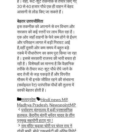
हैं। वहीं, रूट-शूट तकनीक से तैयार किए गए
30 से 40 हजार पौधे एक ही वाहन में बेहद
आसानी से लोड किए जा सकते हैं।
बेहतर उत्तरजीविता
इस तकनीक को अपनाने से वन विभाग और
सरकार को कई स्तरों पर लाभ मिल रहा है।
एक ओर जहाँ वाहनों के फेरे कम होने से ईंधन
और परिवहन लागत में बड़ी गिरावट आई
है,वहीं दूसरी ओर कम समय में बहुत बड़े
रकबे में पौधारोपण का काम पूरा किया जा रहा
है। इससे सरकारी राजस्व की भारी बचत हो
रही है। विशेषज्ञों का मानना है कि वैज्ञानिक
तरीके से तैयार रूट-शूट पौधे रोपे जाने के
बाद तेजी से जड़ पकड़ते हैं और विपरीत
मौसम में भी इनके जीवित रहने की संभावना
(सर्वाइवल रेट) पारंपरिक पौधों की तुलना में
काफी बेहतर होती है।
Categories
Tags
मध्यप्रदेश
Hindi news MP
,
Madhya Pradesh
,
NewspointMP
पर्यावरण मंत्रालय में बड़ी प्रशासनिक
हलचल, केंद्रीय मंत्री भूपेंद्र यादव के तीन
प्रमुख सहयोगी हटाए गए !
राम मंदिर चढ़ावा चोरी पर चंपत राय ने
तोड़ी चुप्पी, बोले ‘एसआईटी की अंतिम रिपोर्ट