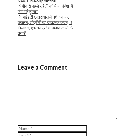
News
,
NewspointMP
मौत से पहले सहेली को भेजा संदेश ‘मैं
फंस गई हूं यार
आईईटी छात्रावास में नशे का जाल
उजागर, डीएवीवी का दंडात्मक कदम, 3
निलंबित, एक का प्रवेश समाप्त करने की
तैयारी
Leave a Comment
Comment
Name
Email