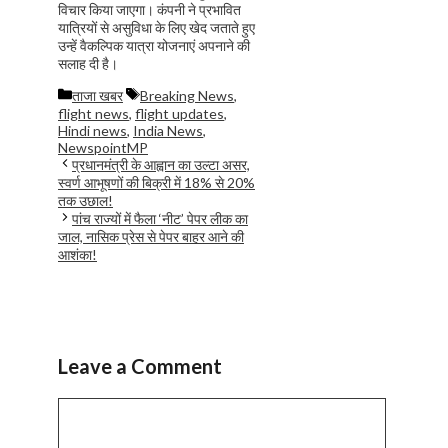
विचार किया जाएगा। कंपनी ने प्रभावित
यात्रियों से असुविधा के लिए खेद जताते हुए
उन्हें वैकल्पिक यात्रा योजनाएं अपनाने की
सलाह दी है।
Categories
Tags
ताजा खबर
Breaking News
,
flight news
,
flight updates
,
Hindi news
,
India News
,
NewspointMP
प्रधानमंत्री के आह्वान का उल्टा असर,
स्वर्ण आभूषणों की बिक्री में 18% से 20%
तक उछाल!
पांच राज्यों में फैला ‘नीट’ पेपर लीक का
जाल, नासिक प्रेस से पेपर बाहर आने की
आशंका!
Leave a Comment
Comment