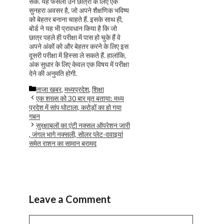
सके. यह फैसला उन छात्रों के लिए एक
सुनहरा अवसर है, जो अपने शैक्षणिक भविष्य
को बेहतर बनाना चाहते हैं. इसके साथ ही,
बोर्ड ने यह भी प्रावधान किया है कि जो
छात्र पहले ही परीक्षा में पास हो चुके हैं वे
अपने अंकों को और बेहतर करने के लिए इस
दूसरी परीक्षा में हिस्सा ले सकते हैं. हालांकि,
अंक सुधार के लिए केवल एक विषय में परीक्षा
देने की अनुमति होगी.
Categories
ताजा खबर
,
मध्यप्रदेश
,
शिक्षा
एक शख्स को 30 बार मृत बताया: मध्य
प्रदेश में सांप घोटाला, करोड़ों का हो गया
गबन
सुरक्षाबलों का एंटी नक्सल ऑपरेशन जारी
, जंगल भागे नक्सली, सोलर प्लेट-दवाइयां
समेत राशन का सामान बरामद
Leave a Comment
Comment