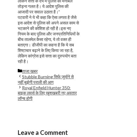
लेकिन सत्ता के दंभ में पुलिस का मनोबल
तोड़ना गलत है। ये आदेश पुलिस की
आजादी पर सवाल उठाता है।”
पटवारी ने ये भी कहा कि ऐसा लगता है जैसे
इस आदेश से पुलिस को अपने असल काम से
भटकाने की कोशिश हो रही है।इस नए
नियम के बाद पुलिस और जनप्रतिनिधियों के
बीच तालमेल कैसा रहेगा, ये तो वक्त ही
बताएगा। डीजीपी का कहना है कि ये सब
शिष्टाचार बढ़ाने के लिए किया जा रहा है,
लेकिन कांग्रेस इसे सत्ता का दुरुपयोग बता
रही है।
Categories
ताजा खबर
Stubble Burning सिर्फ जुर्माने से
नहीं बुझेगी पराली की आग
Royal Enfield Hunter 350:
बाइक लवर्स के लिए खुशखबरी नए अवतार
लॉन्च होगी
Leave a Comment