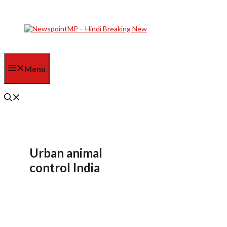
Skip
to
content
Menu
Urban animal
control India