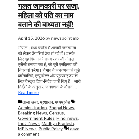
गलत जानकारी पर सजा,
महिला को पति का नाम
बताने की बाध्यता नहीं!
April 15, 2026
by
newspoint mp
भोपाल। मध्य प्रदेश में आगामी जनगणना
को लेकर तैयारियां तेज हो गई हैं। इसके
लिए गृह विभाग को राज्य स्तर की नोडल
एजेंसी बनाया गया है, जो पूरी प्रक्रिया की
निगरानी करेगा। विभाग ने जनगणना से जुड़े
कर्मचारियों, एन्यूमरेटर और सुपरवाइजर के
लिए विस्तृत दिशा-निर्देश जारी किए हैं। जारी
निर्देशों के अनुसार, जनगणना के दौरान …
Read more
Categories
Tags
ताजा खबर
,
प्रशासन
,
मध्यप्रदेश
Administration
,
Bhopal News
,
Breaking News
,
Census
,
Government Rules
,
Hindi news
,
India News
,
Madhya Pradesh
,
MP News
,
Public Policy
Leave
a comment